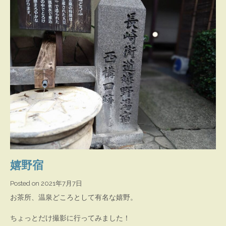
石
(筑
前
町
石
櫃)
嬉野宿
Posted on
2021年7月7日
お茶所、温泉どころとして有名な嬉野。
ちょっとだけ撮影に行ってみました！