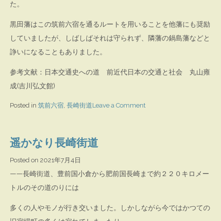
た。
黒田藩はこの筑前六宿を通るルートを用いることを他藩にも奨励
していましたが、しばしばそれは守られず、隣藩の鍋島藩などと
諍いになることもありました。
参考文献：日本交通史への道 前近代日本の交通と社会 丸山雍
成(吉川弘文館)
on
Posted in
筑前六宿
,
長崎街道
Leave a Comment
筑
前
遥かなり長崎街道
六
宿
Posted on
2021年7月4日
(ち
——長崎街道、豊前国小倉から肥前国長崎まで約２２０キロメー
く
トルのその道のりには
ぜ
多くの人やモノが行き交いました。しかしながら今ではかつての
ん
む