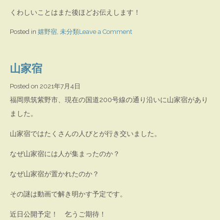
くわしいことはまた後ほどお伝えします！
on
Posted in
嬉野宿
,
未分類
Leave a Comment
嬉
野
山家宿
宿
Posted on
2021年7月4日
福岡県筑紫野市、現在の国道200号線の通り沿いに山家宿があり
ました。
山家宿ではたくさんの人びとが行き交いました。
なぜ山家宿には人が集まったのか？
なぜ山家宿が置かれたのか？
その謎は動画で解き明かす予定です。
近日公開予定！ 乞うご期待！