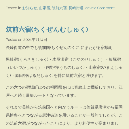
on
Posted in
お知らせ
,
山家宿
,
筑前六宿
,
長崎街道
Leave a Comment
山
家
筑前六宿(ちくぜんむしゅく)
宿
Posted on
2021年7月4日
長崎街道の中でも筑前国(ちくぜんのくに)にまたがる宿場町、
黒崎宿(くろさきしゅく)・木屋瀬宿（こやのせしゅく）・飯塚宿
（いいづかしゅく）・内野宿(うちのしゅく)・山家宿(やまえしゅ
く)・原田宿(はるだしゅく)を特に筑前六宿と呼びます。
この六つの宿場町は今の福岡県をほぼ直線上に横断しており、江
戸へと続く最短ルートとなっています。
それまで長崎から筑前国へと向かうルートは佐賀県唐津から福岡
県博多へとつながる唐津街道を用いることが一般的でしたが、こ
の筑前六宿がつながったことにより、より利便性が高まりまし