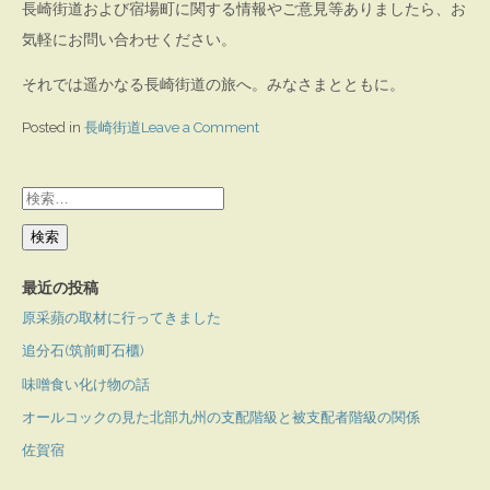
長崎街道および宿場町に関する情報やご意見等ありましたら、お
気軽にお問い合わせください。
それでは遥かなる長崎街道の旅へ。みなさまとともに。
on
Posted in
長崎街道
Leave a Comment
遥
か
検
な
索:
り
長
最近の投稿
崎
原采蘋の取材に行ってきました
街
追分石(筑前町石櫃)
道
味噌食い化け物の話
オールコックの見た北部九州の支配階級と被支配者階級の関係
佐賀宿