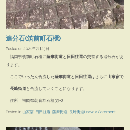
追分石(筑前町石櫃)
Posted on
2021年7月23日
福岡県筑前町石櫃に
薩摩街道
と
日田往還
の交差する追分石があ
ります。
ここでいったん合流した
薩摩街道
と
日田往還
はさらに
山家宿
で
長崎街道
と合流していくことになります。
住所：福岡県朝倉郡石櫃39-2
on
Posted in
山家宿
,
日田往還
,
薩摩街道
,
長崎街道
Leave a Comment
追
分