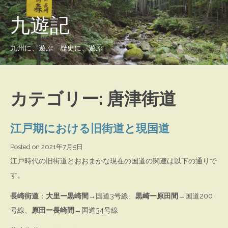
九遊記
九州に、遊ぶ 歴史に、遊ぶ
カテゴリー:
唐津街道
江戸期における旧街道と現国道
Posted on
2021年7月5日
江戸時代の旧街道とおおまかな現在の国道の関連は以下の通りで
す。
長崎街道
：
大里ー黒崎間
→国道3号線、
黒崎ー原田間
→国道200
号線、
原田ー長崎間
→国道34号線