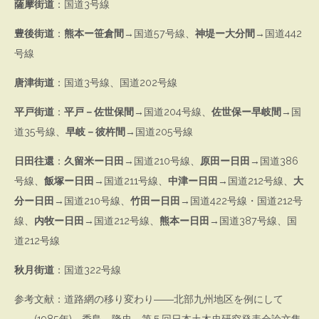
薩摩街道
：国道3号線
豊後街道
：
熊本ー笹倉間
→国道57号線、
神堤ー大分間
→国道442
号線
唐津街道
：国道3号線、国道202号線
平戸街道
：
平戸－佐世保間
→国道204号線、
佐世保ー早岐間
→国
道35号線、
早岐－彼杵間
→国道205号線
日田往還
：
久留米ー日田
→国道210号線、
原田ー日田
→国道386
号線、
飯塚ー日田
→国道211号線、
中津ー日田
→国道212号線、
大
分ー日田
→国道210号線、
竹田ー日田
→国道422号線・国道212号
線、
内牧ー日田
→国道212号線、
熊本ー日田
→国道387号線、国
道212号線
秋月街道
：国道322号線
参考文献：道路網の移り変わり――北部九州地区を例にして
――(1985年) 秀島 隆史 第５回日本土木史研究発表会論文集