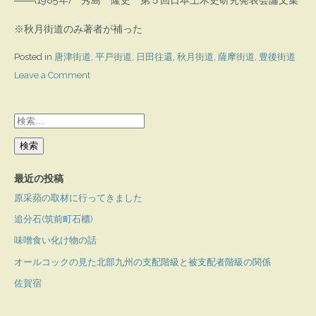
※秋月街道のみ著者が補った
Posted in
唐津街道
,
平戸街道
,
日田往還
,
秋月街道
,
薩摩街道
,
豊後街道
on
Leave a Comment
江
戸
検
期
索:
に
お
最近の投稿
け
原采蘋の取材に行ってきました
る
追分石(筑前町石櫃)
旧
街
味噌食い化け物の話
道
オールコックの見た北部九州の支配階級と被支配者階級の関係
と
佐賀宿
現
国