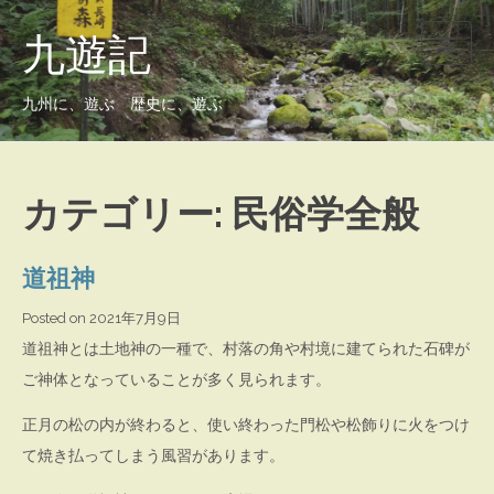
九遊記
九州に、遊ぶ 歴史に、遊ぶ
カテゴリー:
民俗学全般
道祖神
Posted on
2021年7月9日
道祖神とは土地神の一種で、村落の角や村境に建てられた石碑が
ご神体となっていることが多く見られます。
正月の松の内が終わると、使い終わった門松や松飾りに火をつけ
て焼き払ってしまう風習があります。