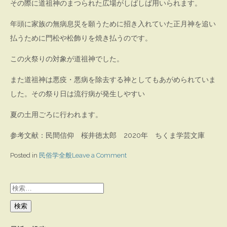
その際に道祖神のまつられた広場がしばしば用いられます。
年頭に家族の無病息災を願うために招き入れていた正月神を追い
払うために門松や松飾りを焼き払うのです。
この火祭りの対象が道祖神でした。
また道祖神は悪疫・悪病を除去する神としてもあがめられていま
した。その祭り日は流行病が発生しやすい
夏の土用ごろに行われます。
参考文献：民間信仰 桜井徳太郎 2020年 ちくま学芸文庫
on
Posted in
民俗学全般
Leave a Comment
道
祖
検
神
索: